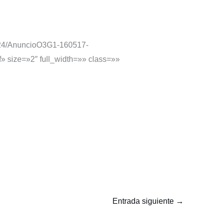
70524/AnuncioO3G1-160517-
» size=»2″ full_width=»» class=»»
Entrada siguiente
→