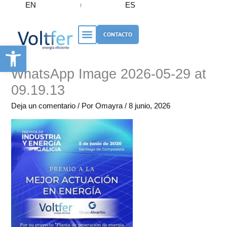
EN
ES
Ir
al
contenido
CONTACTO
Abrir barra de herramientas
WhatsApp Image 2026-05-29 at
09.19.13
Deja un comentario
/ Por
Omayra
/
8 junio, 2026