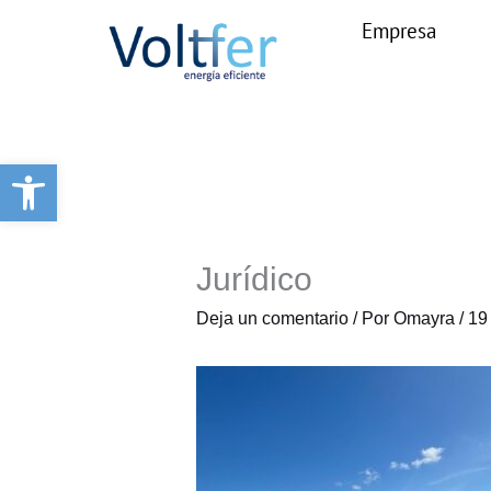
Ir
Empresa
al
contenido
Abrir barra de herramientas
Jurídico
Deja un comentario
/ Por
Omayra
/
19