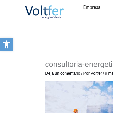
Ir
Empresa
al
contenido
Abrir barra de herramientas
consultoria-energeti
Deja un comentario
/ Por
Voltfer
/
9 ma