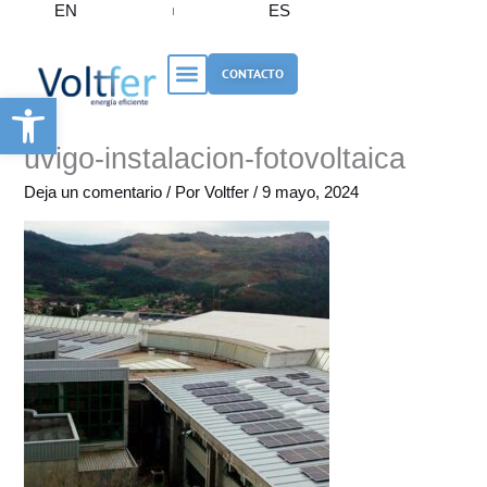
EN
ES
Ir
al
contenido
CONTACTO
Abrir barra de herramientas
uvigo-instalacion-fotovoltaica
Deja un comentario
/ Por
Voltfer
/
9 mayo, 2024