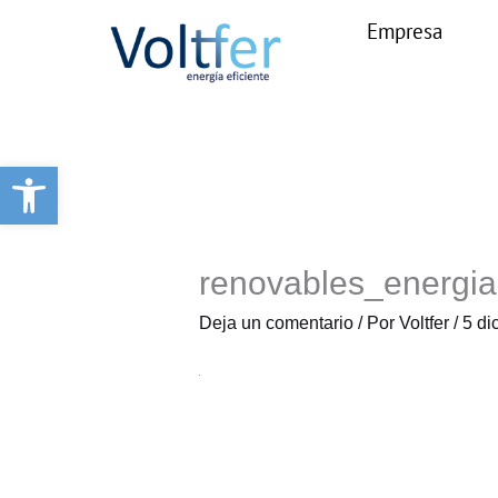
Ir
Empresa
al
contenido
Abrir barra de herramientas
renovables_energia
Deja un comentario
/ Por
Voltfer
/
5 di