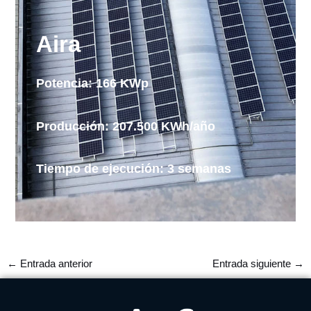
Aira
Potencia: 166 KWp
Producción: 207.500 KWh/año
Tiempo de ejecución: 3 semanas
←
Entrada anterior
Entrada siguiente
→