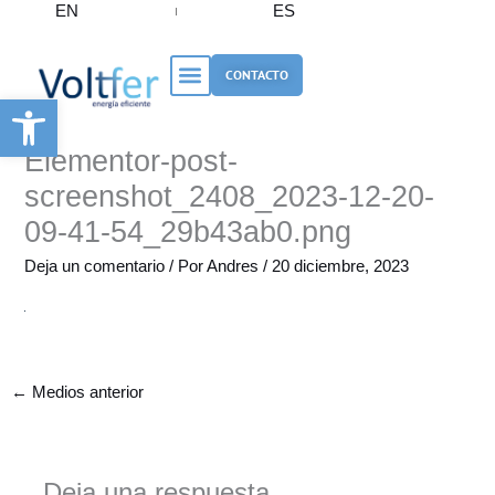
EN
ES
Ir
al
contenido
CONTACTO
Abrir barra de herramientas
Elementor-post-
screenshot_2408_2023-12-20-
09-41-54_29b43ab0.png
Deja un comentario
/ Por
Andres
/
20 diciembre, 2023
←
Medios anterior
Deja una respuesta