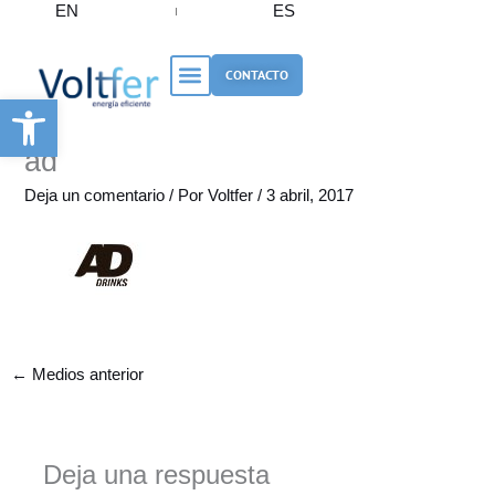
EN
ES
Ir
al
contenido
CONTACTO
Abrir barra de herramientas
ad
Deja un comentario
/ Por
Voltfer
/
3 abril, 2017
←
Medios anterior
Deja una respuesta