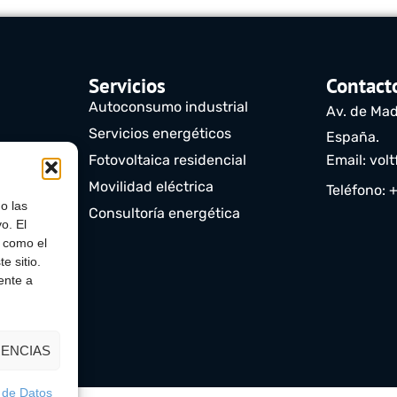
Servicios
Contact
Autoconsumo industrial
Av. de Mad
Servicios energéticos
España.
)
Fotovoltaica residencial
Email: vol
Movilidad eléctrica
Teléfono: 
o las
Consultoría energética
o. El
s como el
e sitio.
ente a
ENCIAS
n de Datos