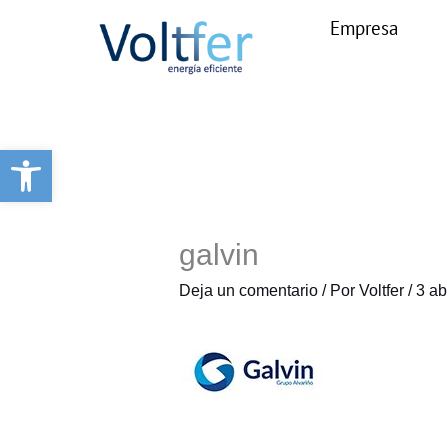
Ir
Empresa
al
contenido
Abrir barra de herramientas
galvin
Deja un comentario
/ Por
Voltfer
/
3 ab