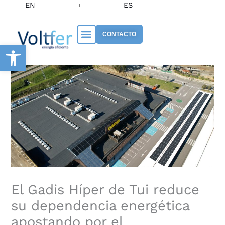
EN
ES
Ir
al
contenido
CONTACTO
Abrir barra de herramientas
El Gadis Híper de Tui reduce
su dependencia energética
apostando por el