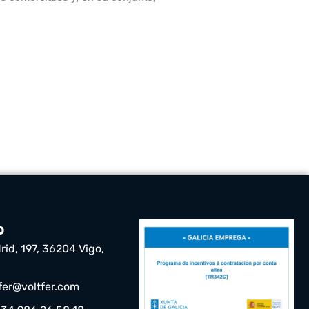
o
rid, 197, 36204 Vigo,
tfer@voltfer.com