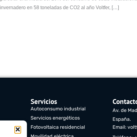
 invernadero en 58 toneladas de CO2 al año Voltfer, […]
Servicios
Contact
Autoconsumo industrial
Av. de Mad
Servicios energéticos
España.
)
Fotovoltaica residencial
Email: vol
Movilidad eléctrica