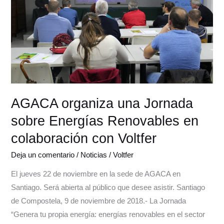
sobre
Energías
Renovables
en
colaboración
con
Voltfer
AGACA organiza una Jornada
sobre Energías Renovables en
colaboración con Voltfer
Deja un comentario
/
Noticias
/
Voltfer
El jueves 22 de noviembre en la sede de AGACA en
Santiago. Será abierta al público que desee asistir. Santiago
de Compostela, 9 de noviembre de 2018.- La Jornada
“Genera tu propia energía: energías renovables en el sector