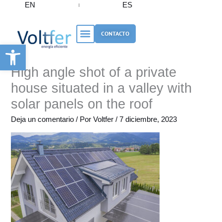
EN
ES
Ir
al
contenido
CONTACTO
Abrir barra de herramientas
High angle shot of a private
house situated in a valley with
solar panels on the roof
Deja un comentario
/ Por
Voltfer
/
7 diciembre, 2023