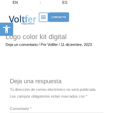
EN
ES
Ir
al
contenido
CONTACTO
Abrir barra de herramientas
Logo color kit digital
Deja un comentario
/ Por
Voltfer
/
11 diciembre, 2023
Deja una respuesta
Tu dirección de correo electrónico no será publicada.
Los campos obligatorios están marcados con
*
Comentario
*