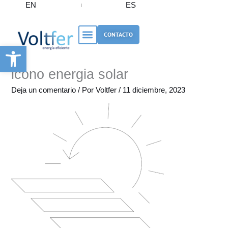
EN
ES
Ir
al
contenido
CONTACTO
Abrir barra de herramientas
icono energia solar
Deja un comentario
/ Por
Voltfer
/
11 diciembre, 2023