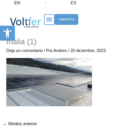
EN
ES
Ir
al
contenido
CONTACTO
Abrir barra de herramientas
frialia (1)
Deja un comentario
/ Por
Andres
/
20 diciembre, 2023
←
Medios anterior