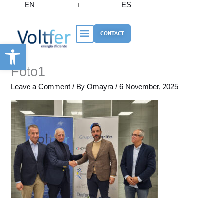
EN
ES
Skip
to
content
CONTACT
Open toolbar
Foto1
Leave a Comment
/ By
Omayra
/
6 November, 2025