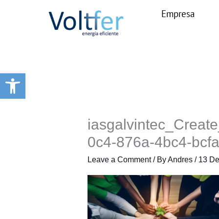
Skip
Empresa
to
content
Open toolbar
iasgalvintec_Creat
0c4-876a-4bc4-bcf
Leave a Comment
/ By
Andres
/
13 De