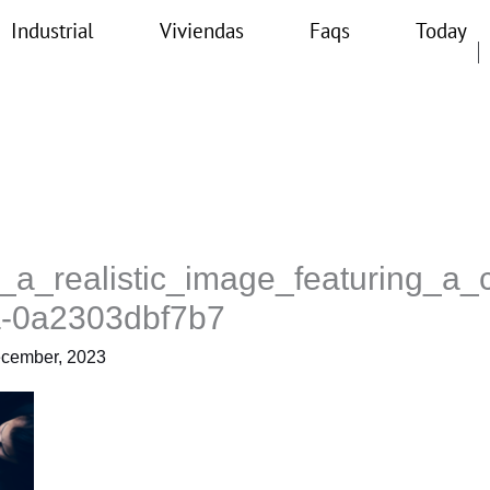
Industrial
Viviendas
Faqs
Today
e_a_realistic_image_featuring_a_
a-0a2303dbf7b7
cember, 2023