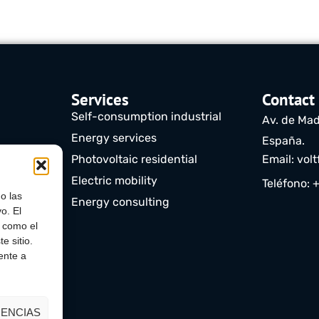
Services
Contact
Self-consumption industrial
Av. de Mad
Energy services
España.
)
Photovoltaic residential
Email: vol
Electric mobility
Teléfono: 
o las
Energy consulting
o. El
s como el
e sitio.
ente a
ENCIAS