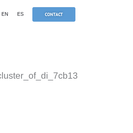
CONTACT
EN
ES
cluster_of_di_7cb13