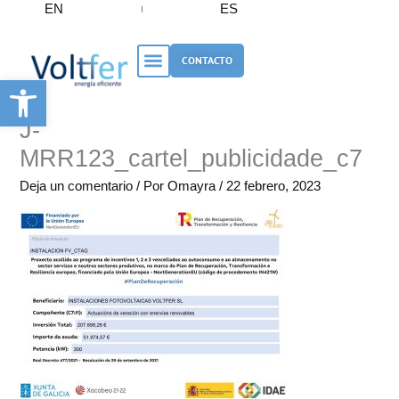
EN
ES
Ir
al
contenido
CONTACTO
Abrir barra de herramientas
J-
MRR123_cartel_publicidade_c7
Deja un comentario
/ Por
Omayra
/
22 febrero, 2023