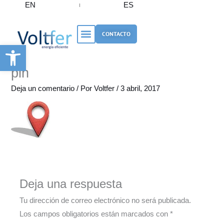
EN
ES
Ir
al
contenido
CONTACTO
Abrir barra de herramientas
pin
Deja un comentario
/ Por
Voltfer
/
3 abril, 2017
Deja una respuesta
Tu dirección de correo electrónico no será publicada.
Los campos obligatorios están marcados con
*