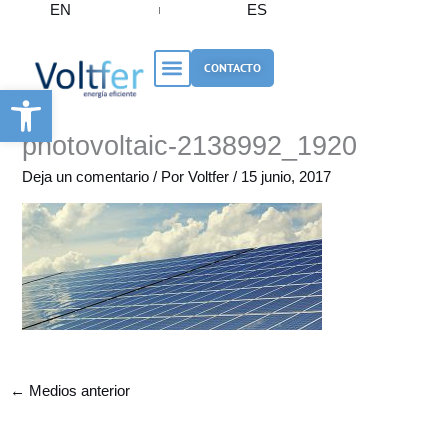
EN
ES
Ir
al
contenido
CONTACTO
Abrir barra de herramientas
photovoltaic-2138992_1920
Deja un comentario
/ Por
Voltfer
/
15 junio, 2017
←
Medios anterior