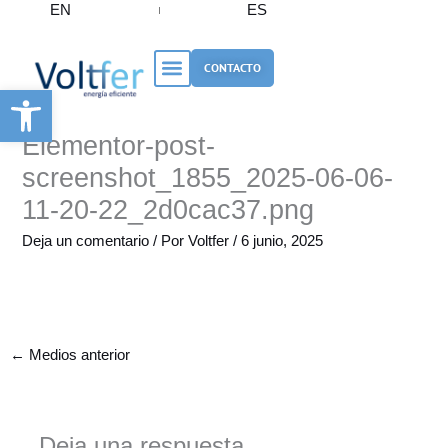
EN
ES
Ir
al
contenido
CONTACTO
Abrir barra de herramientas
Elementor-post-
screenshot_1855_2025-06-06-
11-20-22_2d0cac37.png
Deja un comentario
/ Por
Voltfer
/
6 junio, 2025
←
Medios anterior
Deja una respuesta