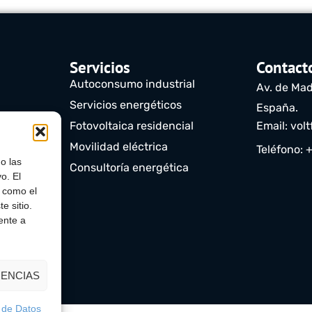
Servicios
Contact
Autoconsumo industrial
Av. de Mad
Servicios energéticos
España.
)
Fotovoltaica residencial
Email: vol
Movilidad eléctrica
Teléfono: 
o las
Consultoría energética
o. El
s como el
e sitio.
ente a
ENCIAS
n de Datos