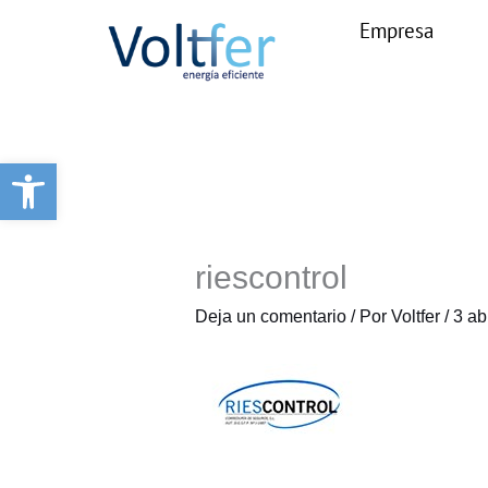
Ir
Empresa
al
contenido
Abrir barra de herramientas
riescontrol
Deja un comentario
/ Por
Voltfer
/
3 ab